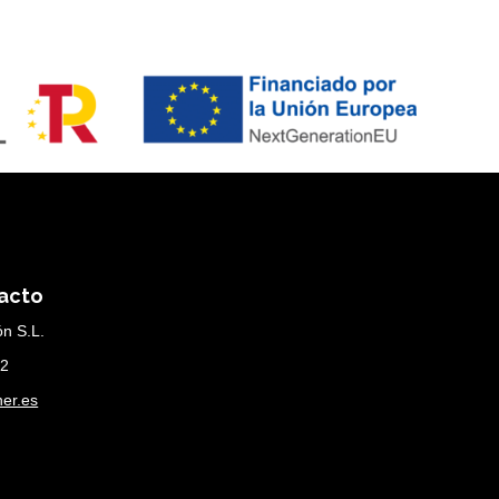
acto
n S.L.
52
er.es