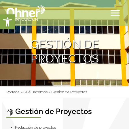
Skip
to
content
Abrir barra de herramientas
GESTIÓN DE
PROYECTOS
Portada
»
Qué Hacemos
»
Gestión de Proyectos
Gestión de Proyectos
Redacción de proyectos